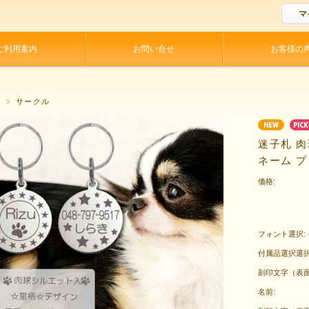
マ
ご利用案内
お問い合せ
お客様の
P
サークル
迷子札 肉
ネーム 
価格:
フォント選択:
付属品選択選択
刻印文字（表
名前: