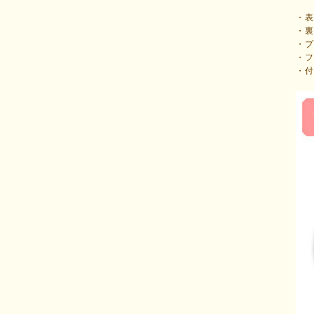
・
・
・
・フ
・付