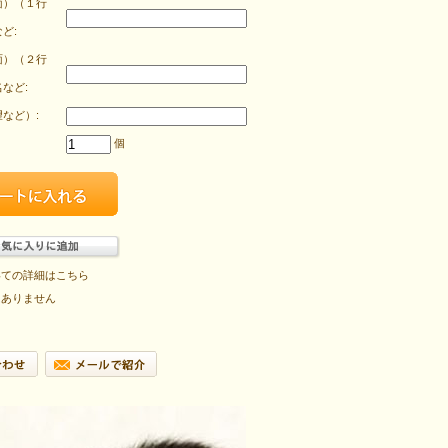
面）（１行
ど:
面）（２行
など:
など）:
個
いての詳細はこちら
はありません