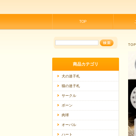
TOP
TO
商品カテゴリ
犬の迷子札
猫の迷子札
サークル
ボーン
肉球
オーバル
ハート