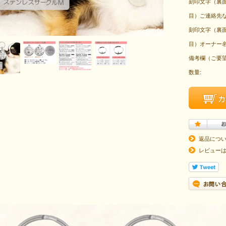
刻印文字（裏
目）ご連絡先な
刻印文字（裏
目）オーナー名
備考欄（ご要望
数量:
返品につ
レビュー