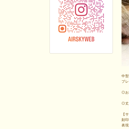
中
プ
◎
◎
【
刻
表