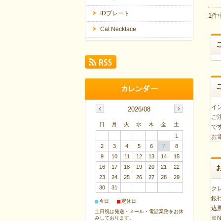
IDプレート
1件
Cat Necklace
イ
2026/08
ご
日
月
火
水
木
金
土
で
1
お
2
3
4
5
6
7
8
9
10
11
12
13
14
15
16
17
18
19
20
21
22
23
24
25
26
27
28
29
30
31
ク
銀
■
■
今日
定休日
込
土日祝は発送・メール・電話業務をお休
※
みしております。