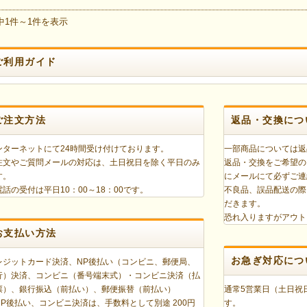
中1件～1件を表示
ご利用ガイド
ご注文方法
返品・交換につ
ンターネットにて24時間受け付けております。
一部商品については返
注文やご質問メールの対応は、土日祝日を除く平日のみ
返品・交換をご希望の
す。
にメールにて必ずご連
電話の受付は平日10：00～18：00です。
不良品、誤品配送の際
だきます。
恐れ入りますがアウト
お支払い方法
お急ぎ対応につ
レジットカード決済、NP後払い（コンビニ、郵便局、
行）決済、コンビニ（番号端末式）・コンビニ決済（払
票）、銀行振込（前払い）、郵便振替（前払い）
通常5営業日（土日祝
NP後払い、コンビニ決済は、手数料として別途 200円
す。