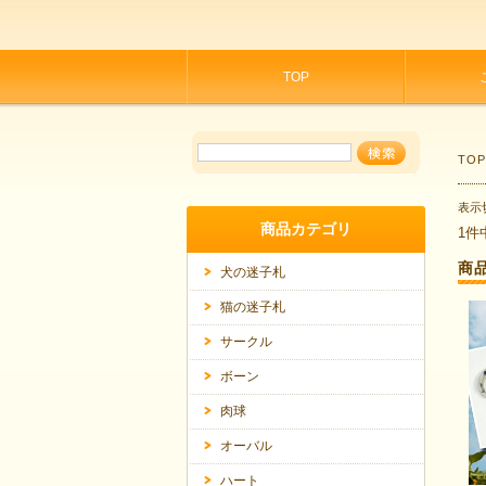
TOP
TO
表示
商品カテゴリ
1件
商
犬の迷子札
猫の迷子札
サークル
ボーン
肉球
オーバル
ハート