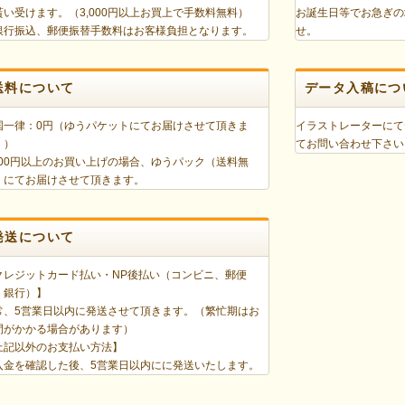
貰い受けます。（3,000円以上お買上で手数料無料）
お誕生日等でお急ぎの
銀行振込、郵便振替手数料はお客様負担となります。
せ。
送料について
データ入稿につ
国一律：0円（ゆうパケットにてお届けさせて頂きま
イラストレーターにて
。）
てお問い合わせ下さ
,000円以上のお買い上げの場合、ゆうパック（送料無
）にてお届けさせて頂きます。
発送について
クレジットカード払い・NP後払い（コンビニ、郵便
、銀行）】
常、5営業日以内に発送させて頂きます。（繁忙期はお
間がかかる場合があります）
上記以外のお支払い方法】
入金を確認した後、5営業日以内にに発送いたします。