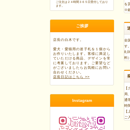
ご注文は２４時間３６５日受付しており
を
ます。
※
ご挨拶
店長の白木です。
全
す
愛犬・愛猫用の迷子札を１個から
8
お作りいたします。客様に満足し
料
ていただける商品、デザインを常
に考案しております。ご要望など
がございましたらお気軽にお問い
合わせください。
店長日記はこちら >>
【
局
通
Instagram
時
【
ご