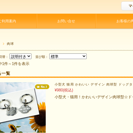
マ
ご利用案内
お問い合せ
お客様の
P
肉球
切替：
並び順：
中1件～1件を表示
品一覧
小型犬 猫用 かわいい デザイン 肉球型 ドッグタ
¥980
(税込)
小型犬・猫用！かわいいデザイン肉球型☆ド